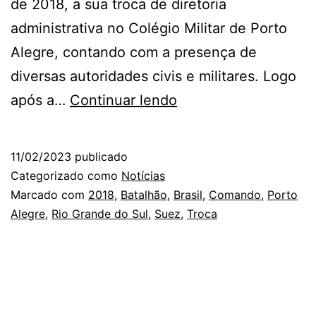
de 2018, a sua troca de diretoria
administrativa no Colégio Militar de Porto
Alegre, contando com a presença de
diversas autoridades civis e militares. Logo
Troca
após a…
Continuar lendo
de
Comando
11/02/2023
publicado
da
Categorizado como
Notícias
Associação
Marcado com
2018
,
Batalhão
,
Brasil
,
Comando
,
Porto
Alegre
,
Rio Grande do Sul
,
Suez
,
Troca
do
Batalhão
SUEZ
em
2018