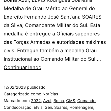
Boina Azul, ELVIS Rodrigues Soares a
Medalha de Grau Mérito ao General do
Exército Fernando José Sant’ana SOARES
da Silva, Comandante Militar do Sul. Esta
medalha é entregue a Oficiais superiores
das Forças Armadas e autoridades máximas
civis. Entregue também a medalha Grau
Institucional ao Comando Militar do Sul,…
Instituto
Continuar lendo
Boina
Azul
12/02/2023
publicado
Concede
Categorizado como
Notícias
Medalhas
Marcado com
2022
,
Azul
,
Boina
,
CMS
,
Comando
,
Condecoração
,
Elvis
,
Gen. Soares
,
Homenagem
,
ao