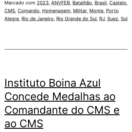
recebe
Marcado com
2023
,
ANVFEB
,
Batalhão
,
Brasil
,
Castelo
,
CMS
,
Comando
,
Homenagem
,
Militar
,
Monte
,
Porto
honra
Alegre
,
Rio de Janeiro
,
Rio Grande do Sul
,
RJ
,
Suez
,
Sul
da
ANFEB-
RJ.
Instituto Boina Azul
Concede Medalhas ao
Comandante do CMS e
ao CMS