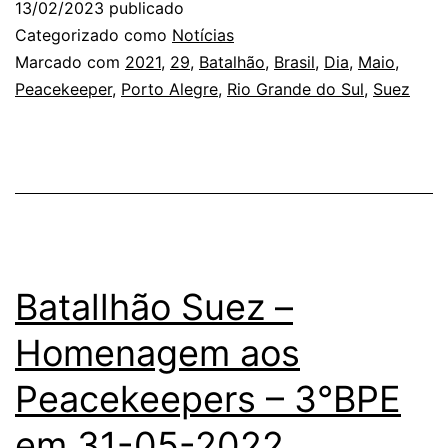
13/02/2023
publicado
da
Categorizado como
Notícias
ONU
Marcado com
2021
,
29
,
Batalhão
,
Brasil
,
Dia
,
Maio
,
Peacekeeper
,
Porto Alegre
,
Rio Grande do Sul
,
Suez
–
29-
05-
2021
Batallhão Suez –
Homenagem aos
Peacekeepers – 3°BPE
em 31-05-2022