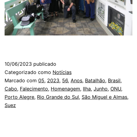
10/06/2023
publicado
Categorizado como
Notícias
Marcado com
05
,
2023
,
56
,
Anos
,
Batalhão
,
Brasil
,
Cabo
,
Falecimento
,
Homenagem
,
Ilha
,
Junho
,
ONU
,
Porto Alegre
,
Rio Grande do Sul
,
São Miguel e Almas
,
Suez