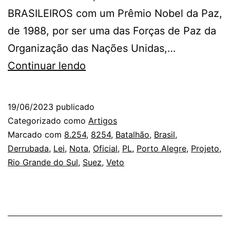
BRASILEIROS com um Prêmio Nobel da Paz,
de 1988, por ser uma das Forças de Paz da
Organização das Nações Unidas,…
Nota
Continuar lendo
de
Repúdio
19/06/2023
publicado
e
Categorizado como
Artigos
Solicitação
Marcado com
8.254
,
8254
,
Batalhão
,
Brasil
,
Derrubada
,
Lei
,
Nota
,
Oficial
,
PL
,
Porto Alegre
,
Projeto
,
de
Rio Grande do Sul
,
Suez
,
Veto
Derrubada
de
Veto