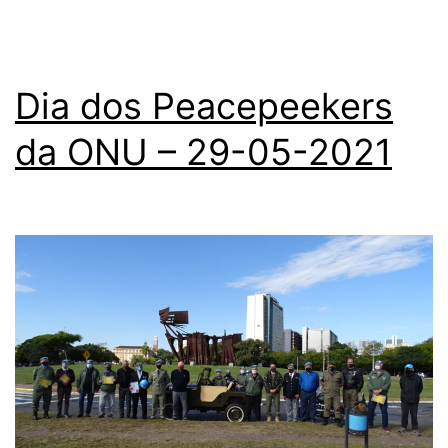
no
Col
Mili
Dia dos Peacepeekers
de
da ONU – 29-05-2021
Por
Ale
-
RS