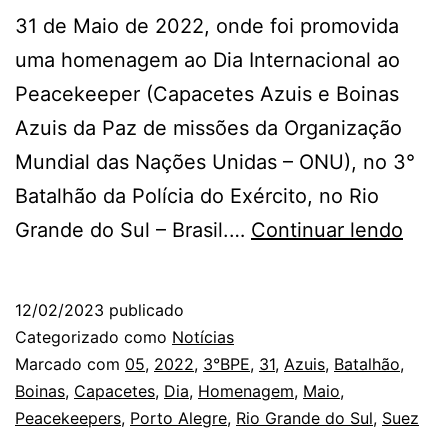
31 de Maio de 2022, onde foi promovida
uma homenagem ao Dia Internacional ao
Peacekeeper (Capacetes Azuis e Boinas
Azuis da Paz de missões da Organização
Mundial das Nações Unidas – ONU), no 3°
Batalhão da Polícia do Exército, no Rio
Bata
Grande do Sul – Brasil.…
Continuar lendo
Sue
–
12/02/2023
publicado
Hom
Categorizado como
Notícias
aos
Marcado com
05
,
2022
,
3°BPE
,
31
,
Azuis
,
Batalhão
,
Boinas
,
Capacetes
,
Dia
,
Homenagem
,
Maio
,
Peac
Peacekeepers
,
Porto Alegre
,
Rio Grande do Sul
,
Suez
–