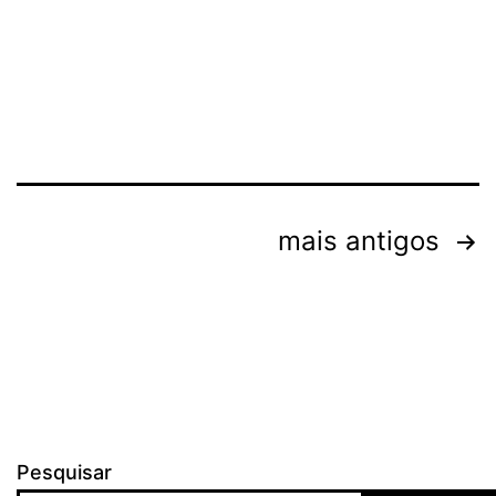
3°B
em
31-
05-
202
Paginação
mais antigos
de
posts
Pesquisar