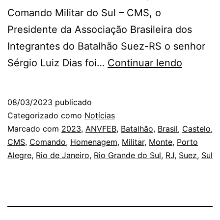
Comando Militar do Sul – CMS, o
Presidente da Associação Brasileira dos
Integrantes do Batalhão Suez-RS o senhor
Preside
Sérgio Luiz Dias foi…
Continuar lendo
do
Batalhã
08/03/2023
publicado
Suez
Categorizado como
Notícias
recebe
Marcado com
2023
,
ANVFEB
,
Batalhão
,
Brasil
,
Castelo
,
CMS
,
Comando
,
Homenagem
,
Militar
,
Monte
,
Porto
honra
Alegre
,
Rio de Janeiro
,
Rio Grande do Sul
,
RJ
,
Suez
,
Sul
da
ANFEB-
RJ.