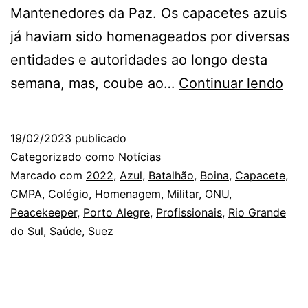
Mantenedores da Paz. Os capacetes azuis
já haviam sido homenageados por diversas
entidades e autoridades ao longo desta
Dia
semana, mas, coube ao…
Continuar lendo
do
Prof
19/02/2023
publicado
da
Categorizado como
Notícias
Saú
Marcado com
2022
,
Azul
,
Batalhão
,
Boina
,
Capacete
,
CMPA
,
Colégio
,
Homenagem
,
Militar
,
ONU
,
e
Peacekeeper
,
Porto Alegre
,
Profissionais
,
Rio Grande
de
do Sul
,
Saúde
,
Suez
Ho
aos
Pea