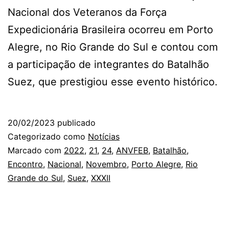
Nacional dos Veteranos da Força
Expedicionária Brasileira ocorreu em Porto
Alegre, no Rio Grande do Sul e contou com
a participação de integrantes do Batalhão
Suez, que prestigiou esse evento histórico.
20/02/2023
publicado
Categorizado como
Notícias
Marcado com
2022
,
21
,
24
,
ANVFEB
,
Batalhão
,
Encontro
,
Nacional
,
Novembro
,
Porto Alegre
,
Rio
Grande do Sul
,
Suez
,
XXXII