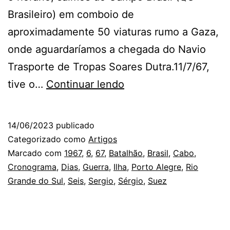
Brasileiro) em comboio de
aproximadamente 50 viaturas rumo a Gaza,
onde aguardaríamos a chegada do Navio
Trasporte de Tropas Soares Dutra.11/7/67,
Cronograma
tive o…
Continuar lendo
da
Guerra
14/06/2023
publicado
dos
Categorizado como
Artigos
Seis
Marcado com
1967
,
6
,
67
,
Batalhão
,
Brasil
,
Cabo
,
Cronograma
,
Dias
,
Guerra
,
Ilha
,
Porto Alegre
,
Rio
Dias:
Grande do Sul
,
Seis
,
Sergio
,
Sérgio
,
Suez