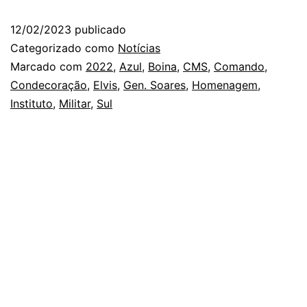
Azul
12/02/2023
publicado
Concede
Categorizado como
Notícias
Medalhas
Marcado com
2022
,
Azul
,
Boina
,
CMS
,
Comando
,
Condecoração
,
Elvis
,
Gen. Soares
,
Homenagem
,
ao
Instituto
,
Militar
,
Sul
Comandante
do
CMS
e
ao
CMS